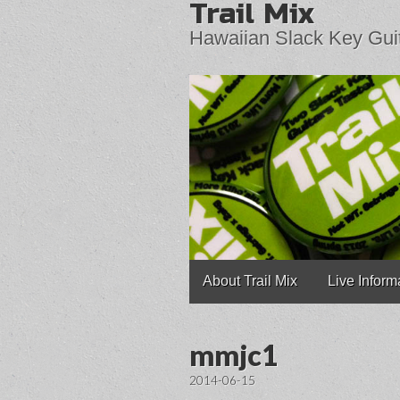
Trail Mix
Hawaiian Slack Key Gui
Main
Skip
About Trail Mix
Live Inform
to
menu
content
mmjc1
2014-06-15