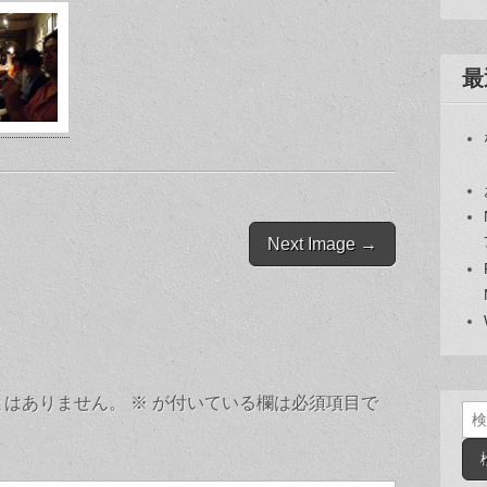
最
Next Image →
とはありません。
※
が付いている欄は必須項目で
検
索: