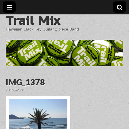
Trail Mix
Hawaiian Slack Key Guitar 2 piece Band
IMG_1378
2015-02-28