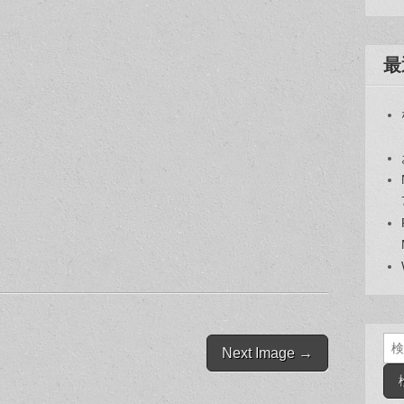
最
検
Next Image →
索: