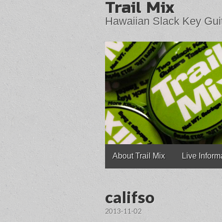
Trail Mix
Hawaiian Slack Key Gui
Main
Skip
About Trail Mix
Live Inform
to
menu
content
califso
2013-11-02