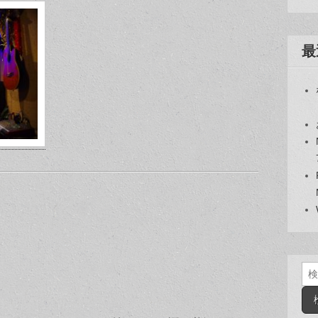
最
検
索: