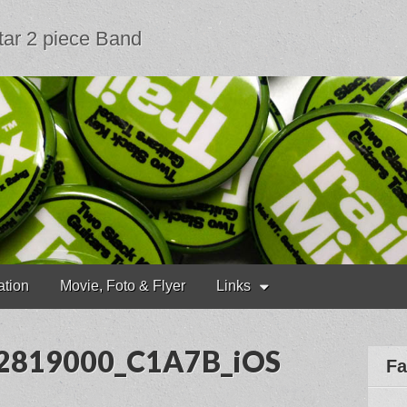
tar 2 piece Band
ation
Movie, Foto & Flyer
Links
22819000_C1A7B_iOS
Fa