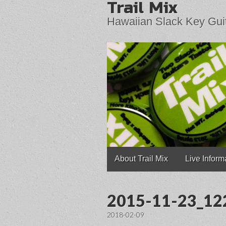
Trail Mix
Hawaiian Slack Key Gui
Main
Skip
About Trail Mix
Live Inform
to
menu
content
2015-11-23_1
2018-02-09