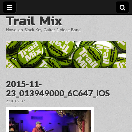
Trail Mix
Hawaiian Slack Key Guitar 2 piece Band
2015-11-
23_013949000_6C647_iOS
2018-02-09