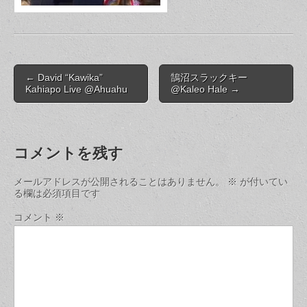
Post
← David “Kawika”
鵠沼スラックキー
navigation
Kahiapo Live @Ahuahu
@Kaleo Hale →
コメントを残す
メールアドレスが公開されることはありません。
※
が付いてい
る欄は必須項目です
コメント
※