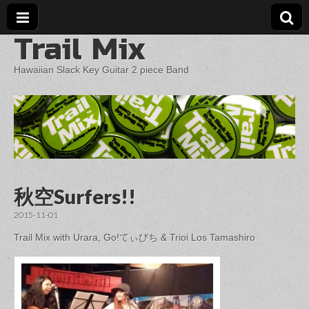
Trail Mix
Hawaiian Slack Key Guitar 2 piece Band
秋空Surfers!!
2015-11-01
Trail Mix with Urara, Go!てぃびち & Trioi Los Tamashiro