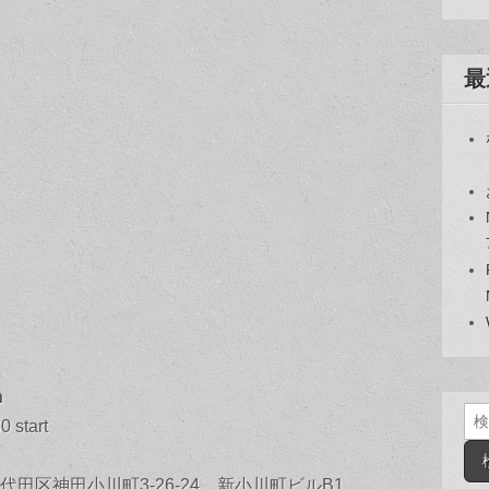
最
n
検
0 start
索:
 千代田区神田小川町3-26-24 新小川町ビルB1