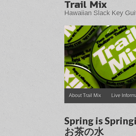
Trail Mix
Hawaiian Slack Key Gui
Main
Skip
About Trail Mix
Live Inform
to
menu
content
Spring is Sprin
お茶の水