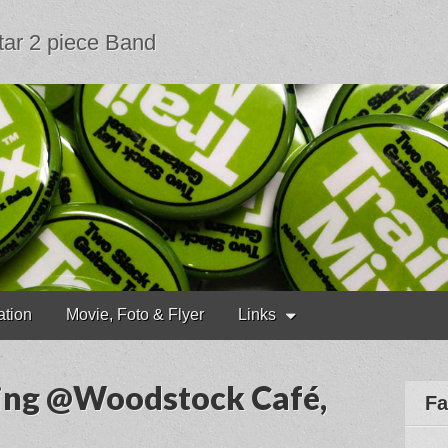
tar 2 piece Band
ation
Movie, Foto & Flyer
Links
ging @Woodstock Café,
Fa