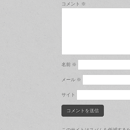
コメント
※
名前
※
メール
※
サイト
このサイトはスパムを低減するために