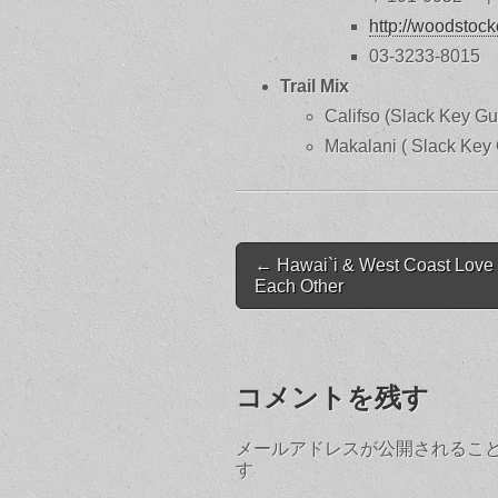
http://woodstock
03-3233-8015
Trail Mix
Califso (Slack Key Gui
Makalani ( Slack Key G
Post
← Hawai`i & West Coast Love
navigation
Each Other
コメントを残す
メールアドレスが公開されるこ
す