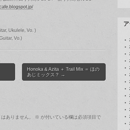
cafe.blogspot.jp/
ア
tar, Ukulele, Vo. )
uitar, Vo.)
Honoka & Azita ＋ Trail Mix ＝ ほの
あじミックス？ →
とはありません。
※
が付いている欄は必須項目で