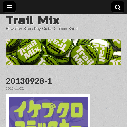
Trail Mix
Hawaiian Slack Key Guitar 2 piece Band
20130928-1
2013-11-02