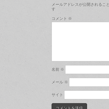
メールアドレスが公開されるこ
す
コメント
※
名前
※
メール
※
サイト