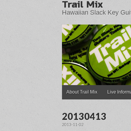
Trail Mix
Hawaiian Slack Key Gui
Main
Skip
About Trail Mix
Live Inform
to
menu
content
20130413
2013-11-02