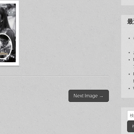
最
Next Image →
検
索: