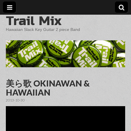
Trail Mix
Hawaiian Slack Key Guitar 2 piece Band
美ら歌 OKINAWAN &
HAWAIIAN
2013-10-30