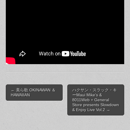
Post
← 美ら歌 OKINAWAN ＆
ハクサン・スラック・キ
navigation
HAWAIIAN
ーMaui Mike’s &
8011Web + General
Store presents Slowdown
& Enjoy Live Vol.2 →