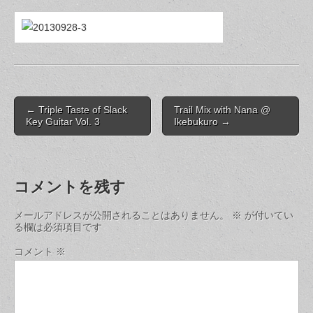
Post
← Triple Taste of Slack
Trail Mix with Nana @
navigation
Key Guitar Vol. 3
Ikebukuro →
コメントを残す
メールアドレスが公開されることはありません。
※
が付いてい
る欄は必須項目です
コメント
※