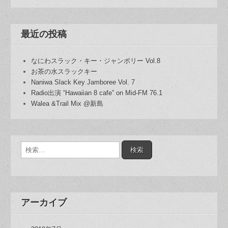
最近の投稿
なにわスラック・キー・ジャンボリー Vol.8
お茶の水スラックキー
Naniwa Slack Key Jamboree Vol. 7
Radio出演 “Hawaiian 8 cafe” on Mid-FM 76.1
Walea &Trail Mix @新島
検
索:
アーカイブ