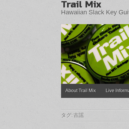
Trail Mix
Hawaiian Slack Key Gui
Main
Skip
About Trail Mix
Live Inform
to
menu
content
タグ:
古謡