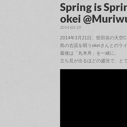
Spring is Spr
okei @Muriw
2014-03-29
2014年3月21日、世田谷の天空Cafe 
島の古謡を唄うokeiさんとのラ
最後は「丸木舟」を一緒に。
立ち見が出るほどの盛況で、と