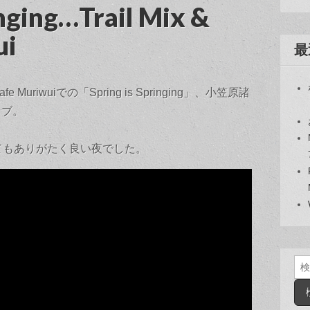
inging…Trail Mix &
ui
最
Muriwuiでの「Spring is Springing」、小笠原諸
イブ。
てもありがたく良い夜でした。
検
索: